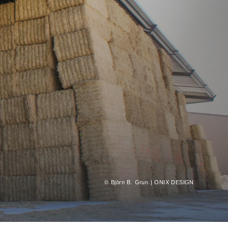
© Björn B. Grun | ONIX DESIGN